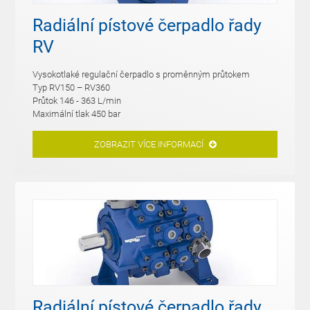
Radiální pístové čerpadlo řady
RV
Vysokotlaké regulační čerpadlo s proměnným průtokem
Typ RV150 – RV360
Průtok 146 - 363 L/min
Maximální tlak 450 bar
ZOBRAZIT VÍCE INFORMACÍ
Radiální pístové čerpadlo řady