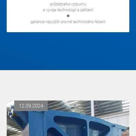
průběžného výzkumu
a vývoje technologií a zařízení
garance nejvyšší úrovně technického řešení
12.09.2024