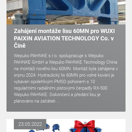
Zahájení montáže lisu 60MN pro WUXI
PAIXIN AVIATION TECHNOLOGY Co. v
Číně
Wepuko PAHNKE s.r.o. spolupracuje s Wepuko
PAHNKE GmbH a Wepuko PAHNKE Technology China
na montáži nového lisu 60MN. Montáž byla zahájena v
srpnu 2024. Hydraulický lis 60MN pro volné kování je
vybaven spolehlivým PMSD pohonem s 10
regulačními radiálními pístovými čerpadly RX-500
Wepuko PAHNKE. Dokončení a předání lisu je
plánováno na začátek ...
23.05.2022