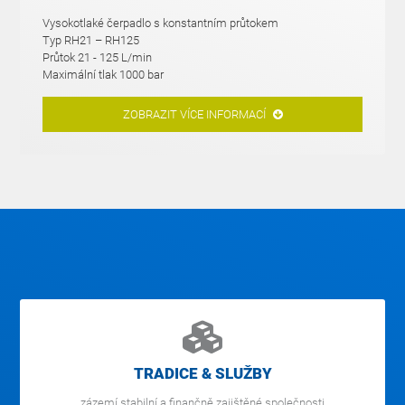
Vysokotlaké čerpadlo s konstantním průtokem
Typ RH21 – RH125
Průtok 21 - 125 L/min
Maximální tlak 1000 bar
ZOBRAZIT VÍCE INFORMACÍ
TRADICE & SLUŽBY
zázemí stabilní a finančně zajištěné společnosti