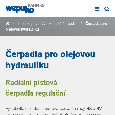
/
Produkty
/
Vysokotlaká čerpadla
/
Čerpadla pro
olejovou hydrauliku
Čerpadla pro olejovou
hydrauliku
Radiální pístová
čerpadla
regulační
Vysokotlaká radiální pístová čerpadla řady
RX
a
RV
jsou postavena na desetiletích zkušeností a vývoje.