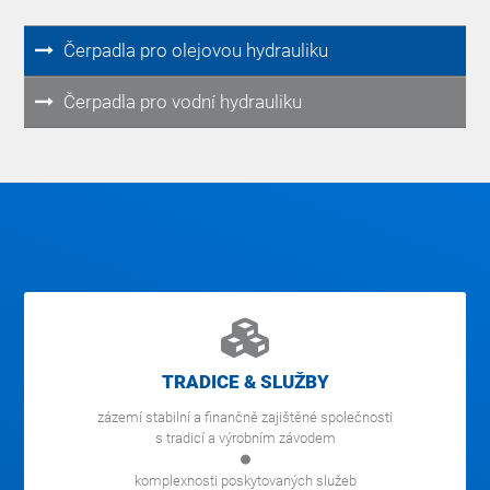
Čerpadla pro olejovou hydrauliku
Čerpadla pro vodní hydrauliku
TRADICE & SLUŽBY
zázemí stabilní a finančně zajištěné společnosti
s tradicí a výrobním závodem
komplexnosti poskytovaných služeb