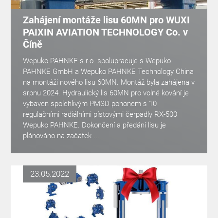
Zahájení montáže lisu 60MN pro WUXI
PAIXIN AVIATION TECHNOLOGY Co. v
Číně
Wepuko PAHNKE s.r.o. spolupracuje s Wepuko
PAHNKE GmbH a Wepuko PAHNKE Technology China
na montáži nového lisu 60MN. Montáž byla zahájena v
srpnu 2024. Hydraulický lis 60MN pro volné kování je
vybaven spolehlivým PMSD pohonem s 10
regulačními radiálními pístovými čerpadly RX-500
Wepuko PAHNKE. Dokončení a předání lisu je
plánováno na začátek ...
23.05.2022