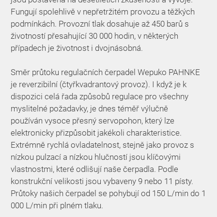
Fungují spolehlivě v nepřetržitém provozu a těžkých
podmínkách. Provozní tlak dosahuje až 450 barů s
životností přesahující 30 000 hodin, v některých
případech je životnost i dvojnásobná.
Směr průtoku regulačních čerpadel Wepuko PAHNKE
je reverzibilní (čtyřkvadrantový provoz). I když je k
dispozici celá řada způsobů regulace pro všechny
myslitelné požadavky, je dnes téměř výlučně
používán vysoce přesný servopohon, který lze
elektronicky přizpůsobit jakékoli charakteristice.
Extrémně rychlá ovladatelnost, stejně jako provoz s
nízkou pulzací a nízkou hlučností jsou klíčovými
vlastnostmi, které odlišují naše čerpadla. Podle
konstrukční velikosti jsou vybaveny 9 nebo 11 písty.
Průtoky našich čerpadel se pohybují od 150 L/min do 1
000 L/min při plném tlaku.